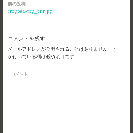
前の投稿
投
cropped-top_bnr.jpg
稿
ナ
ビ
コメントを残す
ゲ
メールアドレスが公開されることはありません。
*
が付いている欄は必須項目です
ー
シ
コメント
ョ
ン