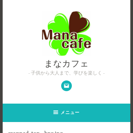
コ
ン
テ
ン
ツ
へ
ス
キ
ッ
まなカフェ
プ
子供から大人まで、学びを楽しく
メ
ー
ル
メニュー