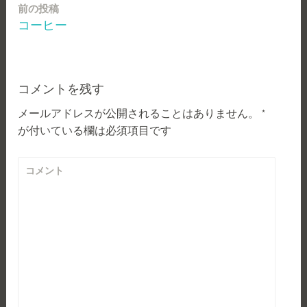
前の投稿
投
コーヒー
稿
ナ
ビ
コメントを残す
ゲ
メールアドレスが公開されることはありません。
*
が付いている欄は必須項目です
ー
シ
コメント
ョ
ン