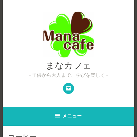
コ
ン
テ
ン
ツ
へ
ス
キ
ッ
まなカフェ
プ
子供から大人まで、学びを楽しく
メ
ー
ル
メニュー