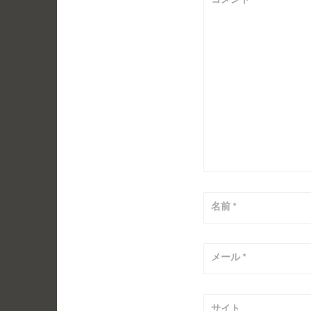
シ
ョ
ン
名前
*
メール
*
サイト