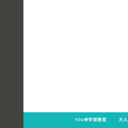
コ
ン
テ
ン
ツ
へ
ス
キ
ッ
プ
YOU伸学習教室
大人